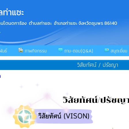
ลท่าแซะ
 บ้านโตนดการ้อง ตำบลท่าแซะ อำเภอท่าแซะ จังหวัดชุมพร 86140
5
ันธ์
ภาพกิจกรรม
ถาม-ตอบ(Q&A)
สมุดเยี่ยม
วิสัยทัศน์ / ปรัชญา
า