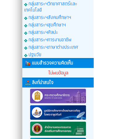
กลุ่มสาระฯวิทยาศาสตร์และ
เทคโนโลยี
กลุ่มสาระฯสังคมศึกษาฯ
กลุ่มสาระฯสุขศึกษาฯ
กลุ่มสาระฯศิลปะ
กลุ่มสาระฯการงานอาชีพ
กลุ่มสาระฯภาษาต่างประเทศ
ปฐมวัย
แบบสำรวจความคิดเห็น
ไม่พบข้อมูล
ลิงก์น่าสนใจ