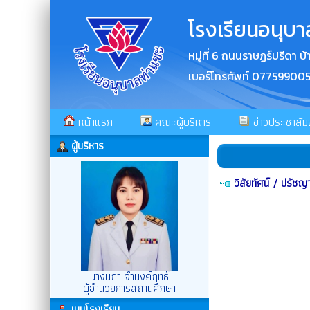
โรงเรียนอนุบา
หมู่ที่ 6 ถนนราษฏร์ปรีดา
เบอร์โทรศัพท์ 07759900
หน้าแรก
คณะผู้บริหาร
ข่าวประชาสัมพ
ผู้บริหาร
วิสัยทัศน์ / ปรัชญ
นางนิภา จำนงค์ฤทธิ์
ผู้อำนวยการสถานศึกษา
เมนูโรงเรียน