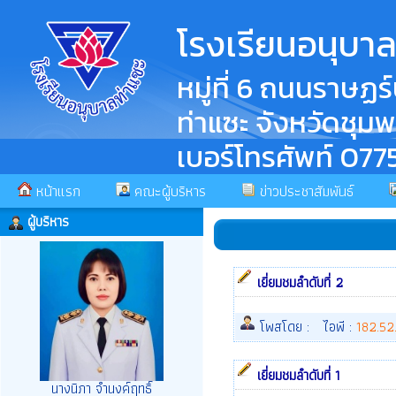
โรงเรียนอนุบาล
หมู่ที่ 6 ถนนราษฏ
ท่าแซะ จังหวัดชุม
เบอร์โทรศัพท์ 07
หน้าแรก
คณะผู้บริหาร
ข่าวประชาสัมพันธ์
ผู้บริหาร
เยี่ยมชมลำดับที่ 2
โพสโดย :
ไอพี :
182.52
เยี่ยมชมลำดับที่ 1
นางนิภา จำนงค์ฤทธิ์