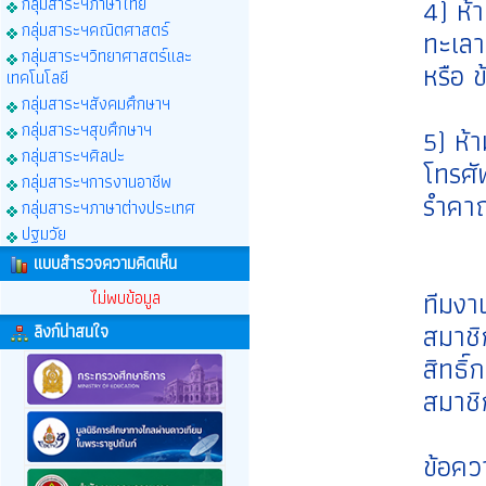
4) ห้
กลุ่มสาระฯภาษาไทย
กลุ่มสาระฯคณิตศาสตร์
ทะเลา
กลุ่มสาระฯวิทยาศาสตร์และ
หรือ 
เทคโนโลยี
กลุ่มสาระฯสังคมศึกษาฯ
กลุ่มสาระฯสุขศึกษาฯ
5) ห้า
กลุ่มสาระฯศิลปะ
โทรศัพ
กลุ่มสาระฯการงานอาชีพ
รำคาญ
กลุ่มสาระฯภาษาต่างประเทศ
ปฐมวัย
แบบสำรวจความคิดเห็น
ทีมงา
ไม่พบข้อมูล
สมาชิ
ลิงก์น่าสนใจ
สิทธิ
สมาชิ
ข้อคว