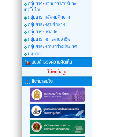
กลุ่มสาระฯวิทยาศาสตร์และ
เทคโนโลยี
กลุ่มสาระฯสังคมศึกษาฯ
กลุ่มสาระฯสุขศึกษาฯ
กลุ่มสาระฯศิลปะ
กลุ่มสาระฯการงานอาชีพ
กลุ่มสาระฯภาษาต่างประเทศ
ปฐมวัย
แบบสำรวจความคิดเห็น
ไม่พบข้อมูล
ลิงก์น่าสนใจ