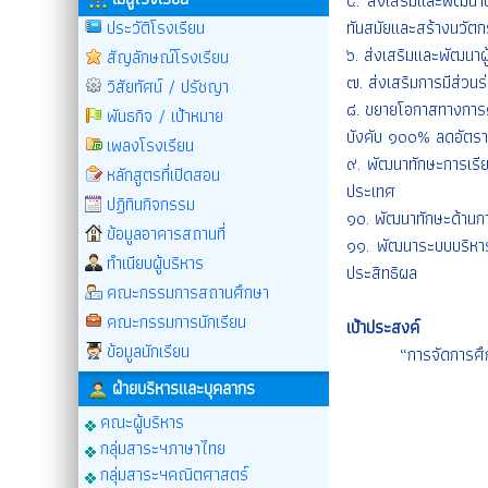
๕. ส่งเสริมและพัฒนาบุ
ประวัติโรงเรียน
ทันสมัยและสร้างนวัต
๖. ส่งเสริมและพัฒนาผู
สัญลักษณ์โรงเรียน
๗. ส่งเสริมการมีส่วน
วิสัยทัศน์ / ปรัชญา
๘. ขยายโอกาสทางการศึ
พันธกิจ / เป้าหมาย
บังคับ ๑๐๐% ลดอัตร
เพลงโรงเรียน
๙. พัฒนาทักษะการเรี
หลักสูตรที่เปิดสอน
ประเทศ
ปฏิทินกิจกรรม
๑๐. พัฒนาทักษะด้านการ
ข้อมูลอาคารสถานที่
๑๑. พัฒนาระบบบริหาร
ทำเนียบผู้บริหาร
ประสิทธิผล
คณะกรรมการสถานศึกษา
คณะกรรมการนักเรียน
เป้าประสงค์
ข้อมูลนักเรียน
“การจัดการศึกษาที่มี
ฝ่ายบริหารและบุคลากร
คณะผู้บริหาร
กลุ่มสาระฯภาษาไทย
กลุ่มสาระฯคณิตศาสตร์