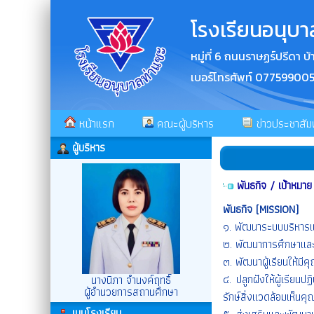
โรงเรียนอนุบา
หมู่ที่ 6 ถนนราษฏร์ปรีดา
เบอร์โทรศัพท์ 07759900
หน้าแรก
คณะผู้บริหาร
ข่าวประชาสัมพ
ผู้บริหาร
พันธกิจ / เป้าหมาย
พันธกิจ (
MISSION)
๑. พัฒนาระบบบริหารแ
๒. พัฒนาการศึกษาและ
๓. พัฒนาผู้เรียนให้
๔. ปลูกฝังให้ผู้เรียน
นางนิภา จำนงค์ฤทธิ์
ผู้อำนวยการสถานศึกษา
รักษ์สิ่งแวดล้อมเห็น
เมนูโรงเรียน