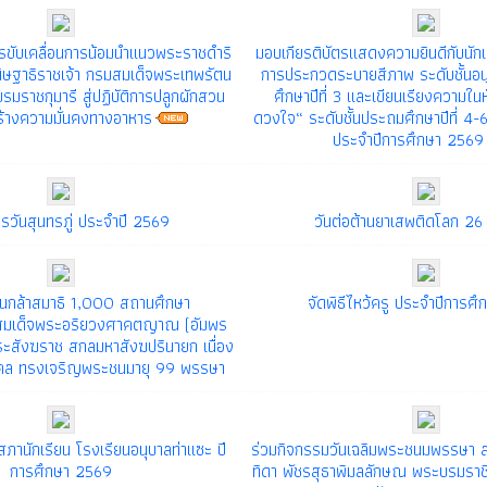
ขับเคลื่อนการน้อมนำแนวพระราชดำริ
มอบเกียรติบัตรแสดงความยินดีกับนักเร
ษฐาธิราชเจ้า กรมสมเด็จพระเทพรัตน
การประกวดระบายสีภาพ ระดับชั้นอนุ
มราชกุมารี สู่ปฏิบัติการปลูกผักสวน
ศึกษาปีที่ 3 และเขียนเรียงความในห
สร้างความมั่นคงทางอาหาร
ดวงใจ“ ระดับชั้นประถมศึกษาปีที่ 4-6 
ประจำปีการศึกษา 2569
รวันสุนทรภู่ ประจำปี 2569
วันต่อต้านยาเสพติดโลก 26 
นกล้าสมาธิ 1,000 สถานศึกษา
จัดพิธีไหว้ครู ประจำปีการศ
ติสมเด็จพระอริยวงศาคตญาณ (อัมพร
ระสังฆราช สกลมหาสังฆปรินายก เนื่อง
คล ทรงเจริญพระชนมายุ 99 พรรษา
สภานักเรียน โรงเรียนอนุบาลท่าแซะ ปี
ร่วมกิจกรรมวันเฉลิมพระชนมพรรษา ส
การศึกษา 2569
ทิดา พัชรสุธาพิมลลักษณ พระบรมราชินี