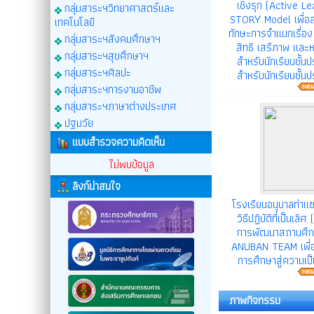
เชิงรุก (Active Le
กลุ่มสาระฯวิทยาศาสตร์และ
STORY Model เพื่อส
เทคโนโลยี
ทักษะการจำแนกเรื่
กลุ่มสาระฯสังคมศึกษาฯ
สิทธิ เสรีภาพ และห
กลุ่มสาระฯสุขศึกษาฯ
สำหรับนักเรียนชั้นป
กลุ่มสาระฯศิลปะ
สำหรับนักเรียนชั้นป
กลุ่มสาระฯการงานอาชีพ
กลุ่มสาระฯภาษาต่างประเทศ
ปฐมวัย
แบบสำรวจความคิดเห็น
ไม่พบข้อมูล
ลิงก์น่าสนใจ
โรงเรียนอนุบาลท่า
วิธีปฏิบัติที่เป็นเล
การพัฒนาสถานศึกษ
ANUBAN TEAM เพื่
การศึกษาสู่ความเป็น
ภาพกิจกรรม