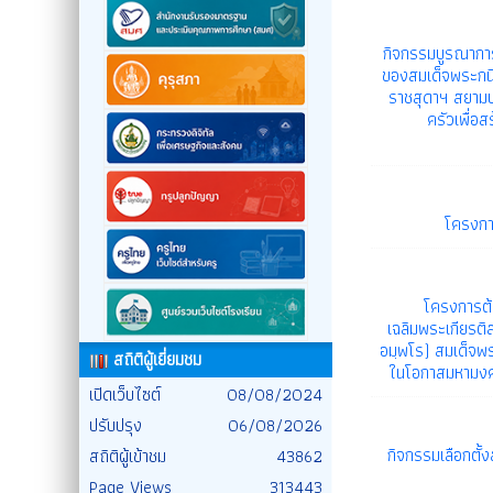
กิจกรรมบูรณาการ
ของสมเด็จพระกนิ
ราชสุดาฯ สยามบร
ครัวเพื่อ
โครงกา
โครงการต้
เฉลิมพระเกียร
อมฺพโร) สมเด็จพ
สถิติผู้เยี่ยมชม
ในโอกาสมหามง
เปิดเว็บไซต์
08/08/2024
ปรับปรุง
06/08/2026
กิจกรรมเลือกตั้ง
สถิติผู้เข้าชม
43862
Page Views
313443