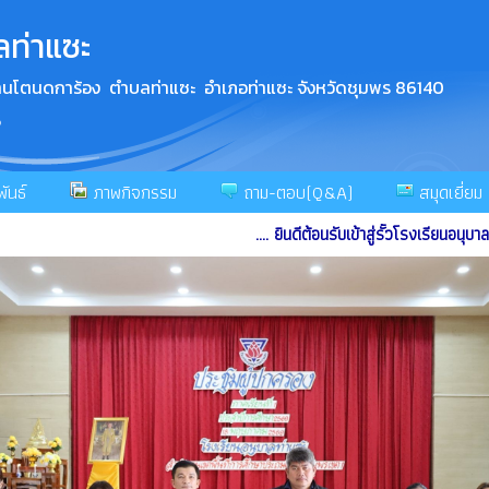
ลท่าแซะ
 บ้านโตนดการ้อง ตำบลท่าแซะ อำเภอท่าแซะ จังหวัดชุมพร 86140
5
ันธ์
ภาพกิจกรรม
ถาม-ตอบ(Q&A)
สมุดเยี่ยม
.... ยินดีต้อนรับเข้าสู่รั้วโรงเรียนอนุบาลท