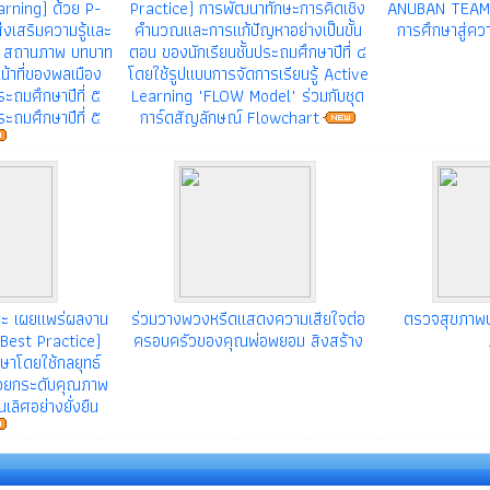
arning) ด้วย P-
Practice) การพัฒนาทักษะการคิดเชิง
ANUBAN TEAM 
่งเสริมความรู้และ
คำนวณและการแก้ปัญหาอย่างเป็นขั้น
การศึกษาสู่ควา
อง สถานภาพ บทบาท
ตอน ของนักเรียนชั้นประถมศึกษาปีที่ ๔
น้าที่ของพลเมือง
โดยใช้รูปแบบการจัดการเรียนรู้ Active
ระถมศึกษาปีที่ ๕
Learning "FLOW Model" ร่วมกับชุด
ระถมศึกษาปีที่ ๕
การ์ดสัญลักษณ์ Flowchart
แซะ เผยแพร่ผลงาน
ร่วมวางพวงหรีดเเสดงความเสียใจต่อ
ตรวจสุขภาพ
ิศ (Best Practice)
ครอบครัวของคุณพ่อพยอม สิงสร้าง
าโดยใช้กลยุทธ์
อยกระดับคุณภาพ
เลิศอย่างยั่งยืน