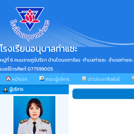
โรงเรียนอนุบาลท่าแซะ
หมู่ที่ 6 ถนนราษฏร์ปรีดา บ้านโตนดการ้อง ตำบลท่าแซะ อำเภอท่าแซะ
เบอร์โทรศัพท์ 077599005
หน้าแรก
คณะผู้บริหาร
ข่าวประชาสัมพันธ์
ผู้บริหาร